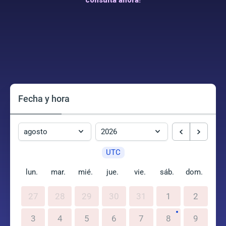
consulta ahora!
Fecha y hora
UTC
lun.
mar.
mié.
jue.
vie.
sáb.
dom.
27
28
29
30
31
1
2
3
4
5
6
7
8
9