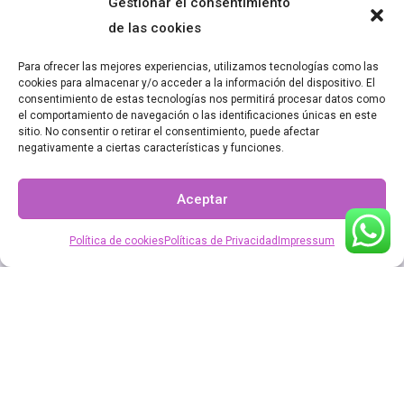
Gestionar el consentimiento
de las cookies
Planes de Suscripción CRM
Para ofrecer las mejores experiencias, utilizamos tecnologías como las
Kommo
cookies para almacenar y/o acceder a la información del dispositivo. El
consentimiento de estas tecnologías nos permitirá procesar datos como
el comportamiento de navegación o las identificaciones únicas en este
sitio. No consentir o retirar el consentimiento, puede afectar
negativamente a ciertas características y funciones.
Aceptar
Política de cookies
Políticas de Privacidad
Impressum
Mejora la gestión de tus clientes con Kommo CRM
de mensajería, maneja todos tus chats en un solo
lugar. Ideal para empresas pequeñas y grandes.
Ofrecemos descuentos por pre-pago y bonificación
por adquirir Kommo con nosotros.