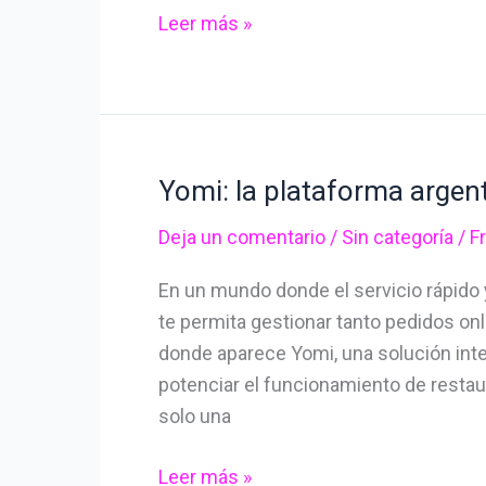
Leer más »
Yomi: la plataforma argen
Yomi:
la
Deja un comentario
/
Sin categoría
/
F
plataforma
argentina
En un mundo donde el servicio rápido 
que
te permita gestionar tanto pedidos on
moderniza
donde aparece Yomi, una solución integ
tu
potenciar el funcionamiento de resta
restaurante
solo una
Leer más »