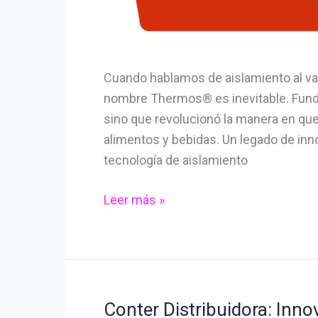
Cuando hablamos de aislamiento al vac
nombre Thermos® es inevitable. Fund
sino que revolucionó la manera en qu
alimentos y bebidas. Un legado de in
tecnología de aislamiento
Leer más »
Conter Distribuidora: Inno
Conter