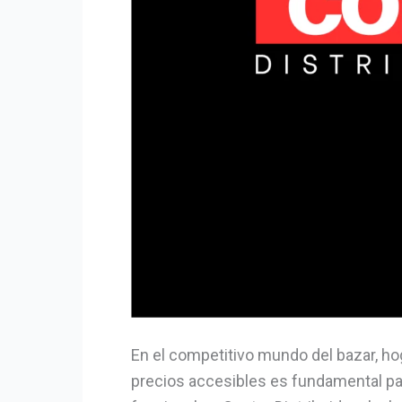
En el competitivo mundo del bazar, hog
precios accesibles es fundamental p