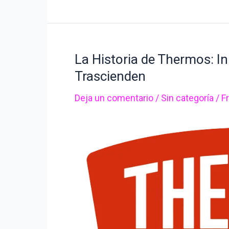
La Historia de Thermos: I
La
Historia
Trascienden
de
Deja un comentario
/
Sin categoría
/
F
Thermos:
Innovación
y
Confianza
que
Trascienden