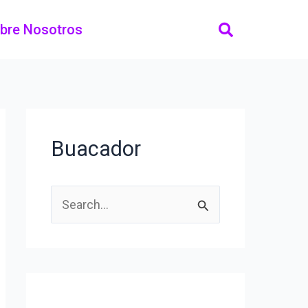
bre Nosotros
Buacador
B
u
s
c
a