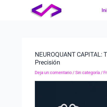
Ir
In
al
contenido
NEUROQUANT CAPITAL: Tra
NEUROQUANT
CAPITAL:
Precisión
Trading
Deja un comentario
/
Sin categoría
/
F
Algorítmico
de
Alta
Precisión