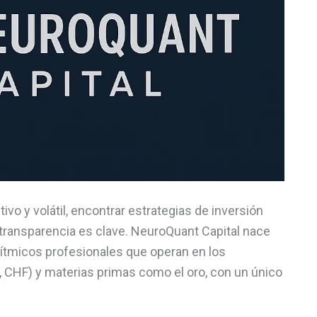
o y volátil, encontrar estrategias de inversión
 transparencia es clave. NeuroQuant Capital nace
rítmicos profesionales que operan en los
R, CHF) y materias primas como el oro, con un único