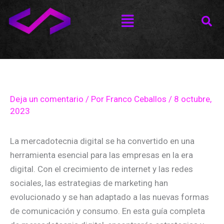
Ir
Menú
al
contenido
Deja un comentario
/ Por
Franco Ceballos
/
8 octubre,
2023
La mercadotecnia digital se ha convertido en una
herramienta esencial para las empresas en la era
digital. Con el crecimiento de internet y las redes
sociales, las estrategias de marketing han
evolucionado y se han adaptado a las nuevas formas
de comunicación y consumo. En esta guía completa