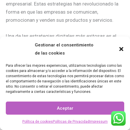
empresarial. Estas estrategias han revolucionado la
forma en que las empresas se comunican,
promocionan y venden sus productos y servicios.
Una de las estrategias digitales más exitosas es el
marketing de contenidos. Esta estrategia consiste en
Gestionar el consentimiento
crear y compartir contenido relevante y valioso para
de las cookies
atraer y retener a una audiencia. Las empresas que
Para ofrecer las mejores experiencias, utilizamos tecnologías como las
utilizan esta estrategia logran posicionarse como
cookies para almacenar y/o acceder a la información del dispositivo. El
líderes en su industria y generar confianza en sus
consentimiento de estas tecnologías nos permitirá procesar datos como
el comportamiento de navegación o las identificaciones únicas en este
clientes.
sitio. No consentir o retirar el consentimiento, puede afectar
negativamente a ciertas características y funciones.
Otra estrategia digital que está revolucionando el
Aceptar
mundo empresarial es el uso de las redes sociales.
Las empresas utilizan plataformas como Facebook,
Política de cookies
Políticas de Privacidad
Impressum
Instagram y Twitter para interactuar con sus clientes,