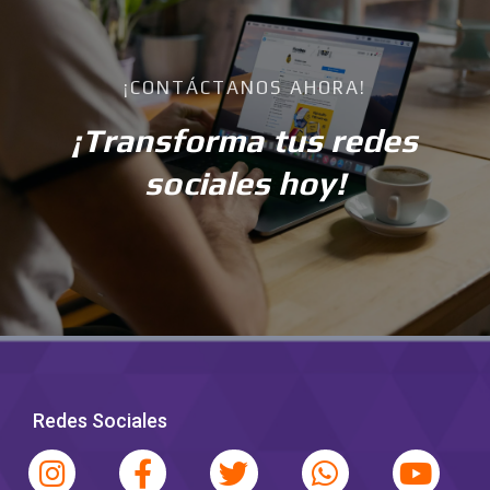
¡CONTÁCTANOS AHORA!
¡Transforma tus redes
sociales hoy!
Redes Sociales
I
L
F
T
W
Y