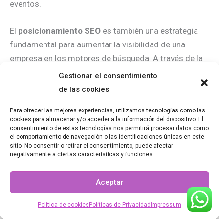
eventos.
El
posicionamiento SEO
es también una estrategia
fundamental para aumentar la visibilidad de una
empresa en los motores de búsqueda. A través de la
optimización de la página web y la creación de
Gestionar el consentimiento
contenido relevante, es posible aparecer en los
de las cookies
primeros resultados de búsqueda y atraer tráfico
Para ofrecer las mejores experiencias, utilizamos tecnologías como las
cualificado.
cookies para almacenar y/o acceder a la información del dispositivo. El
consentimiento de estas tecnologías nos permitirá procesar datos como
el comportamiento de navegación o las identificaciones únicas en este
En conclusión, existen diversas estrategias de
sitio. No consentir o retirar el consentimiento, puede afectar
marketing que pueden impulsar el crecimiento de una
negativamente a ciertas características y funciones.
empresa. El marketing de contenidos, el marketing en
redes sociales, el email marketing y el
Aceptar
posicionamiento SEO son solo algunas de ellas. Es
Política de cookies
Políticas de Privacidad
Impressum
importante analizar el mercado y el público objetivo