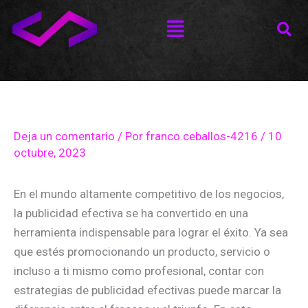
Ir
Menú
al
contenido
Deja un comentario
/ Por
franco.ceballos-4216
/
10
octubre, 2023
En el mundo altamente competitivo de los negocios,
la publicidad efectiva se ha convertido en una
herramienta indispensable para lograr el éxito. Ya sea
que estés promocionando un producto, servicio o
incluso a ti mismo como profesional, contar con
estrategias de publicidad efectivas puede marcar la