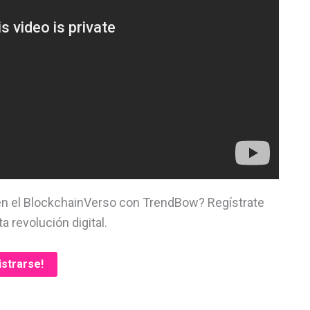
 en el BlockchainVerso con TrendBow? Regístrate
a revolución digital.
istrarse!