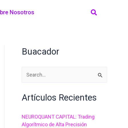
bre Nosotros
Buacador
B
u
Artículos Recientes
s
c
NEUROQUANT CAPITAL: Trading
a
Algorítmico de Alta Precisión
r