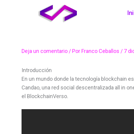
Ir
In
al
contenido
Deja un comentario
/ Por
Franco Ceballos
/
7 di
Introducción
En un mundo donde la tecnología blockchain est
Candao, una red social descentralizada all in o
el BlockchainVerso.