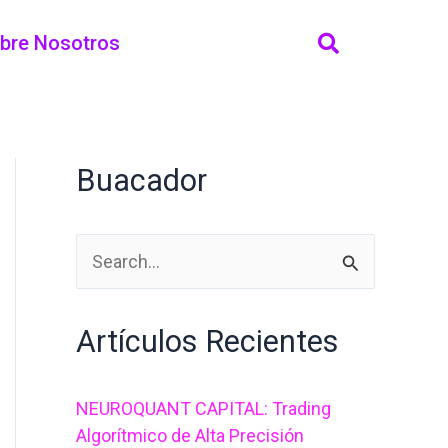
bre Nosotros
Buacador
B
u
Artículos Recientes
s
c
NEUROQUANT CAPITAL: Trading
a
Algorítmico de Alta Precisión
r