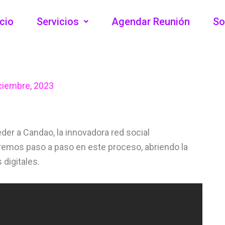
icio
Servicios
Agendar Reunión
So
ciembre, 2023
er a Candao, la innovadora red social
remos paso a paso en este proceso, abriendo la
digitales.