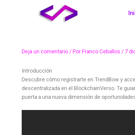
Ir
In
al
contenido
Deja un comentario
/ Por
Franco Ceballos
/
7 di
Introducción
Descubre cómo registrarte en TrendBow y acced
descentralizada en el BlockchainVerso. Te guia
puerta a una nueva dimensión de oportunidades 