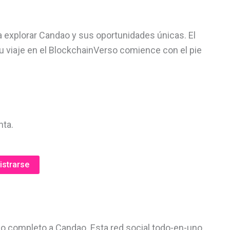
 explorar Candao y sus oportunidades únicas. El
u viaje en el BlockchainVerso comience con el pie
nta.
istrarse
o completo a Candao. Esta red social todo-en-uno