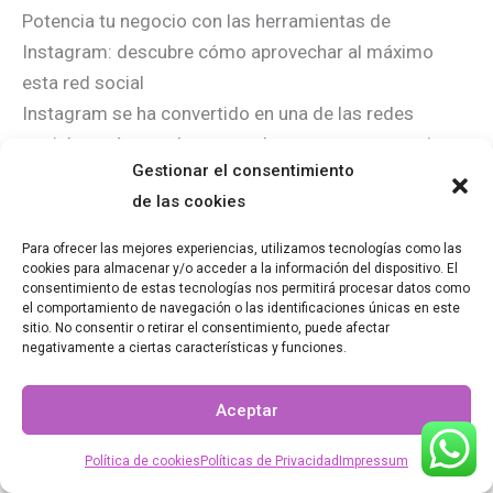
Potencia tu negocio con las herramientas de
Instagram: descubre cómo aprovechar al máximo
esta red social
Instagram se ha convertido en una de las redes
sociales más populares y poderosas para potenciar
Gestionar el consentimiento
negocios. Con más de mil millones de usuarios
de las cookies
activos mensuales, esta plataforma ofrece una gran
oportunidad para llegar a una audiencia masiva y
Para ofrecer las mejores experiencias, utilizamos tecnologías como las
aumentar la visibilidad de tu marca.
cookies para almacenar y/o acceder a la información del dispositivo. El
consentimiento de estas tecnologías nos permitirá procesar datos como
el comportamiento de navegación o las identificaciones únicas en este
Una de las herramientas clave de Instagram es su
sitio. No consentir o retirar el consentimiento, puede afectar
negativamente a ciertas características y funciones.
función de
historias
. Las historias te permiten
compartir contenido efímero que desaparece
Aceptar
después de 24 horas. Puedes utilizar esta función
para mostrar detrás de escena de tu negocio,
Política de cookies
Políticas de Privacidad
Impressum
promocionar productos o servicios, o simplemente