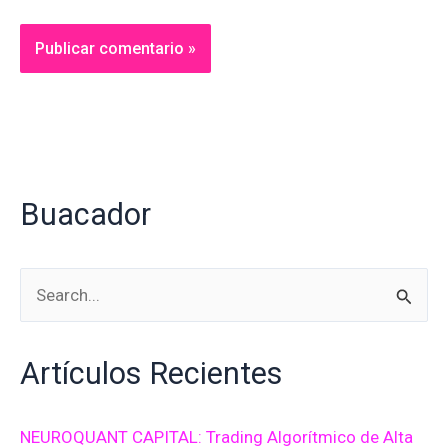
Alternative:
Buacador
B
u
Artículos Recientes
s
c
a
NEUROQUANT CAPITAL: Trading Algorítmico de Alta