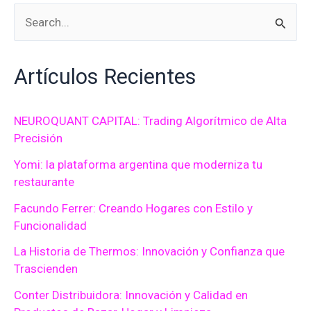
B
u
Artículos Recientes
s
c
a
NEUROQUANT CAPITAL: Trading Algorítmico de Alta
Precisión
r
Yomi: la plataforma argentina que moderniza tu
p
restaurante
o
Facundo Ferrer: Creando Hogares con Estilo y
r
Funcionalidad
:
La Historia de Thermos: Innovación y Confianza que
Trascienden
Conter Distribuidora: Innovación y Calidad en