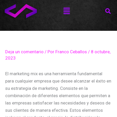
Ir
Menú
al
contenido
Deja un comentario
/ Por
Franco Ceballos
/
8 octubre,
2023
El marketing mix es una herramienta fundamental
para cualquier empresa que desee alcanzar el éxito en
su estrategia de marketing. Consiste en la
combinación de diferentes elementos que permiten a
las empresas satisfacer las necesidades y deseos de
sus clientes de manera efectiva. Estos elementos