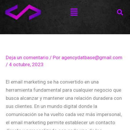
Ir
Menú
al
contenido
Deja un comentario
/ Por
agencydatbase@gmail.com
/
4 octubre, 2023
El email marketing se ha convertido en una
herramienta fundamental para cualquier negocio que
busca alcanzar y mantener una relación duradera con
sus clientes. En un mundo digital donde la
comunicación se ha vuelto cada vez más impersonal,
el email marketing permite establecer un contacto