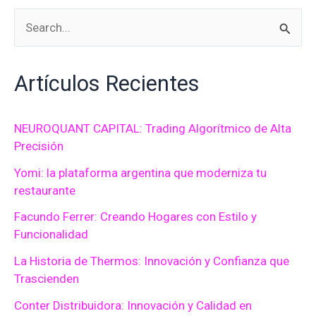
B
u
Artículos Recientes
s
c
a
NEUROQUANT CAPITAL: Trading Algorítmico de Alta
Precisión
r
Yomi: la plataforma argentina que moderniza tu
p
restaurante
o
Facundo Ferrer: Creando Hogares con Estilo y
r
Funcionalidad
:
La Historia de Thermos: Innovación y Confianza que
Trascienden
Conter Distribuidora: Innovación y Calidad en