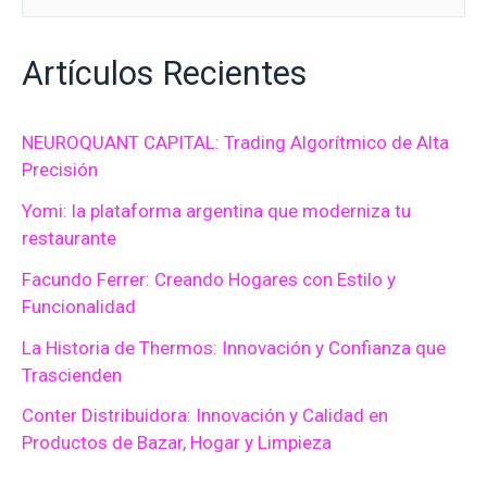
u
Artículos Recientes
s
c
a
NEUROQUANT CAPITAL: Trading Algorítmico de Alta
Precisión
r
Yomi: la plataforma argentina que moderniza tu
p
restaurante
o
Facundo Ferrer: Creando Hogares con Estilo y
r
Funcionalidad
:
La Historia de Thermos: Innovación y Confianza que
Trascienden
Conter Distribuidora: Innovación y Calidad en
Productos de Bazar, Hogar y Limpieza