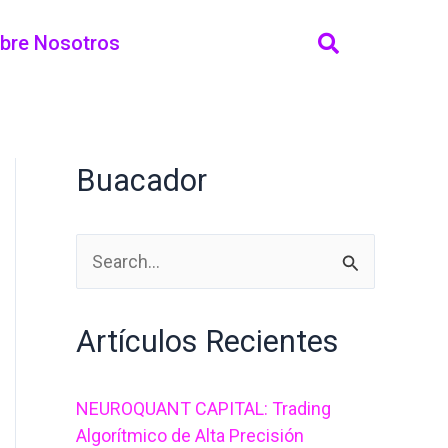
bre Nosotros
Buacador
B
u
Artículos Recientes
s
c
NEUROQUANT CAPITAL: Trading
a
Algorítmico de Alta Precisión
r